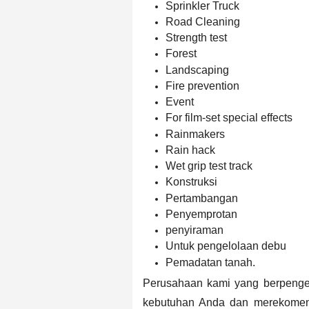
Sprinkler Truck
Road Cleaning
Strength test
Forest
Landscaping
Fire prevention
Event
For film-set special effects
Rainmakers
Rain hack
Wet grip test track
Konstruksi
Pertambangan
Penyemprotan
penyiraman
Untuk pengelolaan debu
Pemadatan tanah.
Perusahaan kami yang berpenge
kebutuhan Anda dan merekome