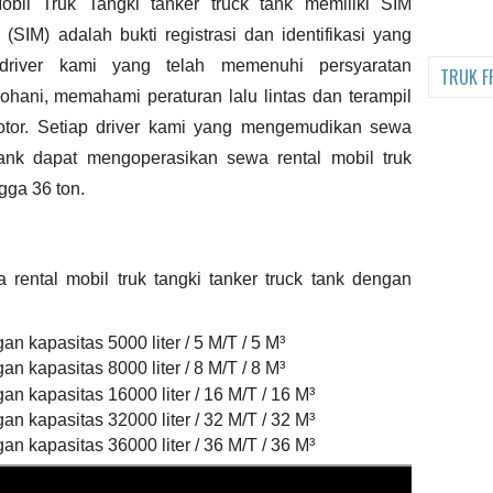
obil Truk Tangki
tanker truck tank
memiliki SIM
(SIM) adalah bukti registrasi dan identifikasi yang
 driver kami yang telah memenuhi persyaratan
TRUK F
rohani, memahami peraturan lalu lintas dan terampil
tor. Setiap driver kami yang mengemudikan sewa
tank
dapat mengoperasikan sewa rental mobil truk
gga 36 ton.
rental mobil truk tangki
tanker truck tank
dengan
an kapasitas 5000 liter / 5 M/T / 5 M³
an kapasitas 8000 liter / 8 M/T / 8 M³
an kapasitas 16000 liter / 16 M/T / 16 M³
an kapasitas 32000 liter / 32 M/T / 32 M³
an kapasitas 36000 liter / 36 M/T / 36 M³