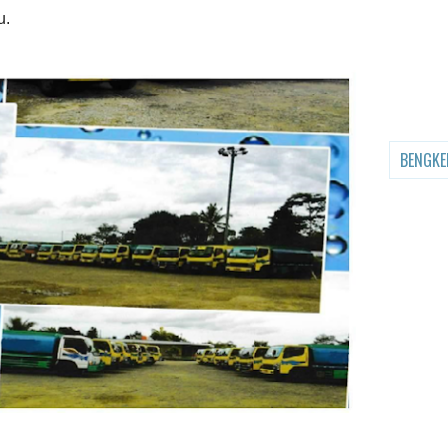
u.
BENGKE