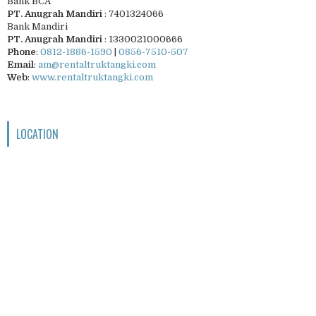
Bank BCA
PT. Anugrah Mandiri
: 7401324066
Bank Mandiri
PT. Anugrah Mandiri
: 1330021000666
Phone
:
0812-1886-1590
|
0856-7510-507
Email
:
am@rentaltruktangki.com
Web
:
www.rentaltruktangki.com
LOCATION