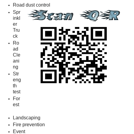
Road dust control
Spr
inkl
er
Tru
ck
Ro
ad
Cle
ani
ng
Str
eng
th
test
For
est
Landscaping
Fire prevention
Event