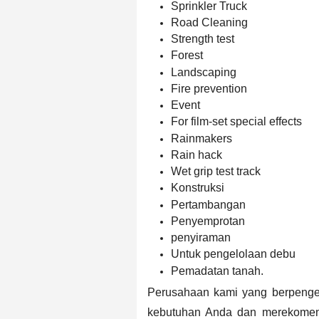
Sprinkler Truck
Road Cleaning
Strength test
Forest
Landscaping
Fire prevention
Event
For film-set special effects
Rainmakers
Rain hack
Wet grip test track
Konstruksi
Pertambangan
Penyemprotan
penyiraman
Untuk pengelolaan debu
Pemadatan tanah.
Perusahaan kami yang berpenge
kebutuhan Anda dan merekome