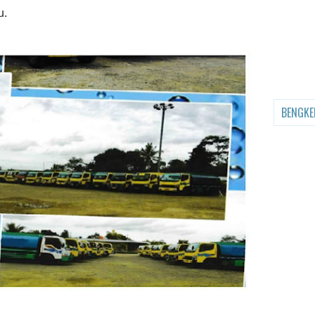
u.
BENGKE