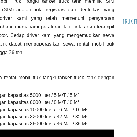
obil Truk Tangki
tanker truck tank
memiliki SIM
(SIM) adalah bukti registrasi dan identifikasi yang
 driver kami yang telah memenuhi persyaratan
TRUK F
rohani, memahami peraturan lalu lintas dan terampil
tor. Setiap driver kami yang mengemudikan sewa
tank
dapat mengoperasikan sewa rental mobil truk
gga 36 ton.
rental mobil truk tangki
tanker truck tank
dengan
an kapasitas 5000 liter / 5 M/T / 5 M³
an kapasitas 8000 liter / 8 M/T / 8 M³
an kapasitas 16000 liter / 16 M/T / 16 M³
an kapasitas 32000 liter / 32 M/T / 32 M³
an kapasitas 36000 liter / 36 M/T / 36 M³